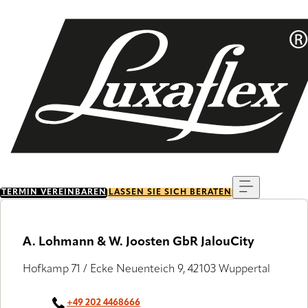
Skip
to
main
content
Menu
TERMIN VEREINBAREN
LASSEN SIE SICH BERATEN
A. Lohmann & W. Joosten GbR JalouCity
Hofkamp 71 / Ecke Neuenteich 9, 42103 Wuppertal
+49 202 4468666