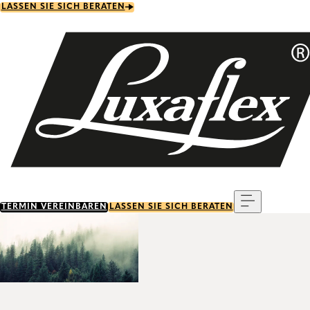
Skip
LASSEN SIE SICH BERATEN
to
main
content
Menu
TERMIN VEREINBAREN
LASSEN SIE SICH BERATEN