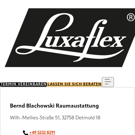
Skip
to
main
content
Menu
TERMIN VEREINBAREN
LASSEN SIE SICH BERATEN
Bernd Blachowski Raumaustattung
Wilh.-Mellies-Straße 51, 32758 Detmold 18
+49 5232 8291