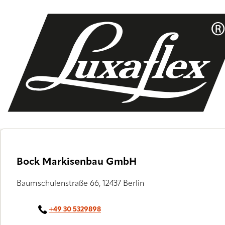
Skip
to
main
content
Bock Markisenbau GmbH
Baumschulenstraße 66, 12437 Berlin
+49 30 5329898