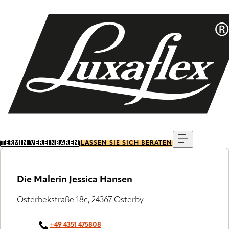
Skip
to
main
content
Menu
TERMIN VEREINBAREN
LASSEN SIE SICH BERATEN
Die Malerin Jessica Hansen
Osterbekstraße 18c, 24367 Osterby
+49 4351 475808