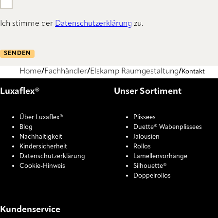
Ich stimme der
Datenschutzerklärung
zu.
SENDEN
Home
Fachhändler
Elskamp Raumgestaltung
Kontakt
Luxaflex®
Unser Sortiment
Über Luxaflex®
Plissees
Blog
Duette® Wabenplissees
Nachhaltigkeit
Jalousien
Kindersicherheit
Rollos
Datenschutzerklärung
Lamellenvorhänge
Cookie-Hinweis
Silhouette®
Doppelrollos
Kundenservice