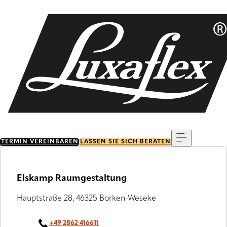
Skip
to
main
content
Menu
TERMIN VEREINBAREN
LASSEN SIE SICH BERATEN
Elskamp Raumgestaltung
Hauptstraße 28, 46325 Borken-Weseke
+49 2862 416611