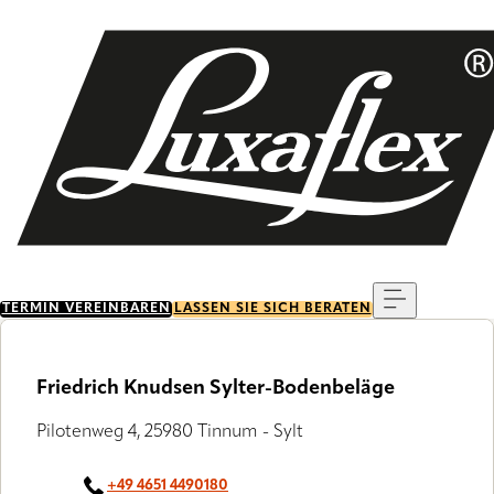
Skip
to
main
content
Menu
TERMIN VEREINBAREN
LASSEN SIE SICH BERATEN
Friedrich Knudsen Sylter-Bodenbeläge
Pilotenweg 4, 25980 Tinnum - Sylt
+49 4651 4490180