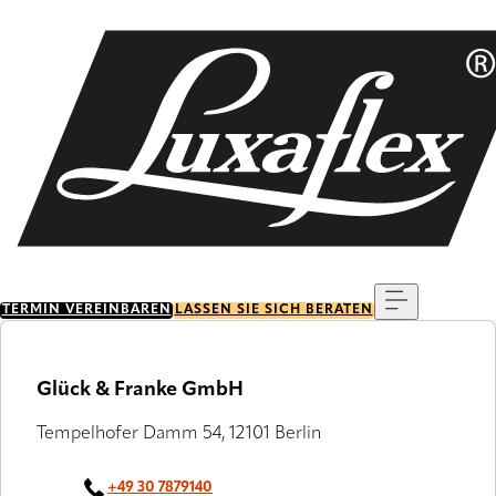
Skip
to
main
content
Menu
TERMIN VEREINBAREN
LASSEN SIE SICH BERATEN
Glück & Franke GmbH
Tempelhofer Damm 54, 12101 Berlin
+49 30 7879140