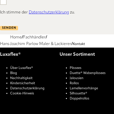
Ich stimme der
Datenschutzerklärung
zu.
SENDEN
Home
Fachhändler
Hans-Joachim Parlow Maler & Lackierer
Kontakt
Luxaflex®
Unser Sortiment
Über Luxaflex®
Plissees
Blog
Duette® Wabenplissees
Nachhaltigkeit
Jalousien
Kindersicherheit
Rollos
Datenschutzerklärung
Lamellenvorhänge
Cookie-Hinweis
Silhouette®
Doppelrollos