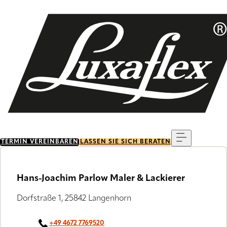
Skip
to
main
content
Menu
TERMIN VEREINBAREN
LASSEN SIE SICH BERATEN
Hans-Joachim Parlow Maler & Lackierer
Dorfstraße 1, 25842 Langenhorn
+49 4672 7769520