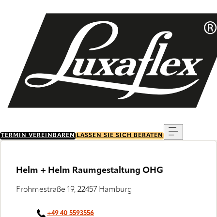
Skip
to
main
content
Menu
TERMIN VEREINBAREN
LASSEN SIE SICH BERATEN
Helm + Helm Raumgestaltung OHG
Frohmestraße 19, 22457 Hamburg
+49 40 5593556