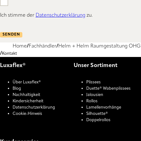
Ich stimme der
Datenschutzerklärung
zu.
SENDEN
Home
Fachhändler
Helm + Helm Raumgestaltung OHG
Kontakt
Luxaflex®
Unser Sortiment
Über Luxaflex®
Plissees
Blog
Duette® Wabenplissees
Nachhaltigkeit
Jalousien
Kindersicherheit
Rollos
Datenschutzerklärung
Lamellenvorhänge
Cookie-Hinweis
Silhouette®
Doppelrollos