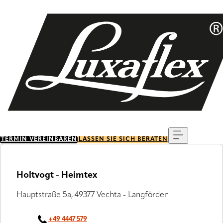
Skip
to
main
content
Menu
TERMIN VEREINBAREN
LASSEN SIE SICH BERATEN
Holtvogt - Heimtex
Hauptstraße 5a, 49377 Vechta - Langförden
+49 4447 579