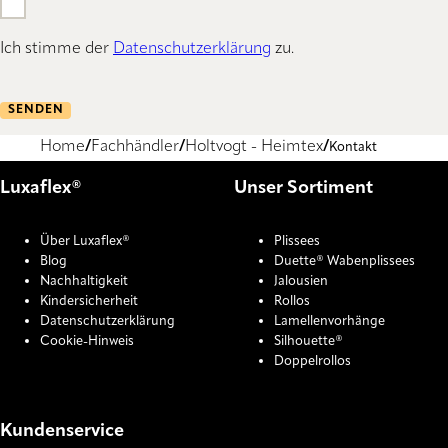
Ich stimme der
Datenschutzerklärung
zu.
SENDEN
Home
Fachhändler
Holtvogt - Heimtex
Kontakt
Luxaflex®
Unser Sortiment
Über Luxaflex®
Plissees
Blog
Duette® Wabenplissees
Nachhaltigkeit
Jalousien
Kindersicherheit
Rollos
Datenschutzerklärung
Lamellenvorhänge
Cookie-Hinweis
Silhouette®
Doppelrollos
Kundenservice