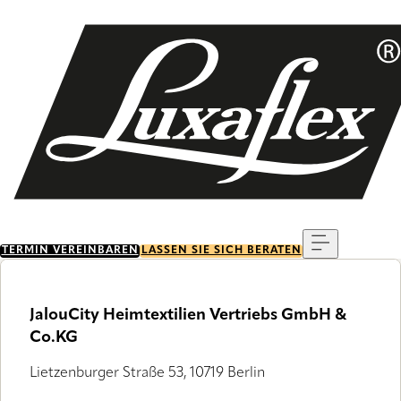
Skip
to
main
content
Menu
TERMIN VEREINBAREN
LASSEN SIE SICH BERATEN
JalouCity Heimtextilien Vertriebs GmbH &
Co.KG
Lietzenburger Straße 53, 10719 Berlin