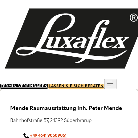
Skip
to
main
content
Menu
TERMIN VEREINBAREN
LASSEN SIE SICH BERATEN
Mende Raumausstattung Inh. Peter Mende
Bahnhofstraße 57, 24392 Süderbrarup
+49 4641 90509051