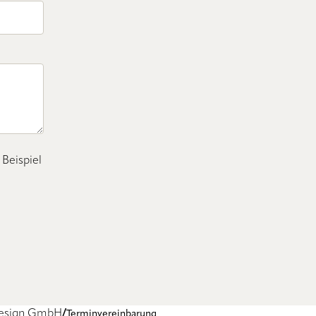
 Beispiel
tdesign GmbH
Terminvereinbarung