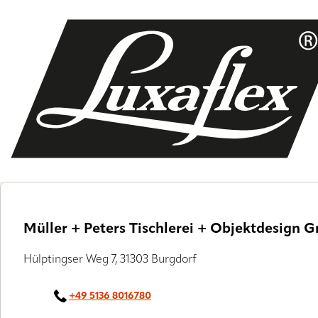
Skip
to
main
content
Müller + Peters Tischlerei + Objektdesign
Hülptingser Weg 7, 31303 Burgdorf
+49 5136 8016780