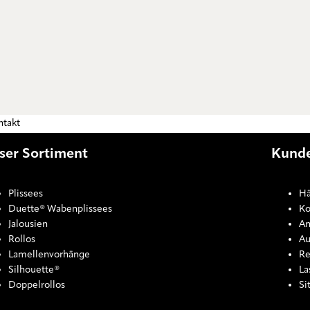
ntakt
ser Sortiment
Kunde
Plissees
Hä
Duette® Wabenplissees
Ko
Jalousien
An
Rollos
Au
Lamellenvorhänge
Re
Silhouette®
La
Doppelrollos
Si