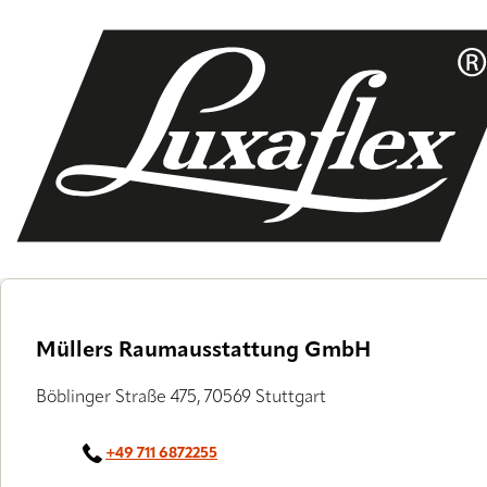
Skip
to
main
content
Müllers Raumausstattung GmbH
Böblinger Straße 475, 70569 Stuttgart
+49 711 6872255