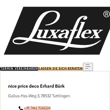
Skip
to
main
content
Menu
TERMIN VEREINBAREN
LASSEN SIE SICH BERATEN
nice price deco Erhard Bürk
Gallus-Has-Weg 3, 78532 Tuttlingen
+49 7462 9242224