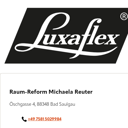
Skip
to
main
content
Raum-Reform Michaela Reuter
Öschgasse 4, 88348 Bad Saulgau
+49 7581 5029984