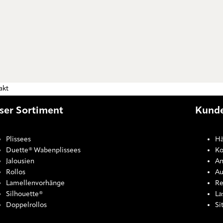
akt
ser Sortiment
Kunde
Plissees
Hä
Duette® Wabenplissees
Ko
Jalousien
An
Rollos
Au
Lamellenvorhänge
Re
Silhouette®
La
Doppelrollos
Si