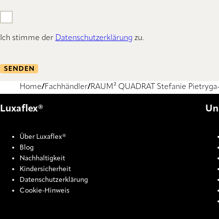
Ich stimme der
Datenschutzerklärung
zu.
SENDEN
Home
Fachhändler
RAUM² QUADRAT Stefanie Pietryga-
Luxaflex®
Un
Über Luxaflex®
Blog
Nachhaltigkeit
Kindersicherheit
Datenschutzerklärung
Cookie-Hinweis