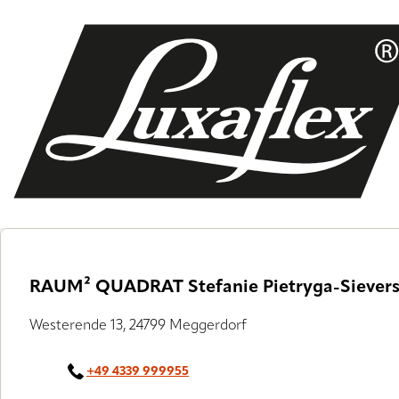
Skip
to
main
content
RAUM² QUADRAT Stefanie Pietryga-Siever
Westerende 13, 24799 Meggerdorf
+49 4339 999955