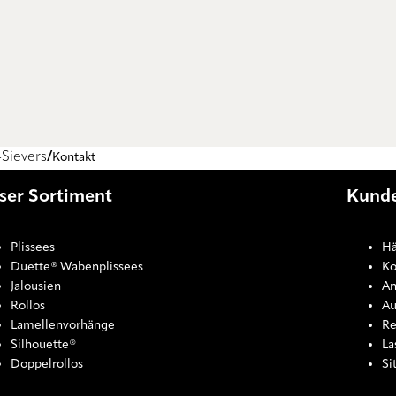
Sievers
Kontakt
ser Sortiment
Kunde
Plissees
Hä
Duette® Wabenplissees
Ko
Jalousien
An
Rollos
Au
Lamellenvorhänge
Re
Silhouette®
La
Doppelrollos
Si