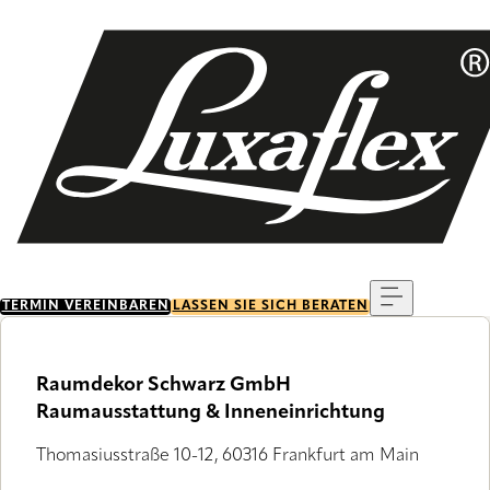
Skip
to
main
content
Menu
TERMIN VEREINBAREN
LASSEN SIE SICH BERATEN
Raumdekor Schwarz GmbH
Raumausstattung & Inneneinrichtung
Thomasiusstraße 10-12, 60316 Frankfurt am Main