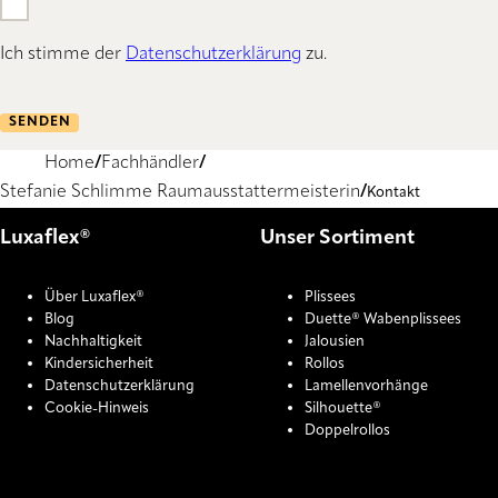
Ich stimme der
Datenschutzerklärung
zu.
SENDEN
Home
Fachhändler
Stefanie Schlimme Raumausstattermeisterin
Kontakt
Luxaflex®
Unser Sortiment
Über Luxaflex®
Plissees
Blog
Duette® Wabenplissees
Nachhaltigkeit
Jalousien
Kindersicherheit
Rollos
Datenschutzerklärung
Lamellenvorhänge
Cookie-Hinweis
Silhouette®
Doppelrollos