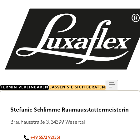
Skip
to
main
content
Menu
TERMIN VEREINBAREN
LASSEN SIE SICH BERATEN
Stefanie Schlimme Raumausstattermeisterin
Brauhausstraße 3, 34399 Wesertal
+49 5572 921351