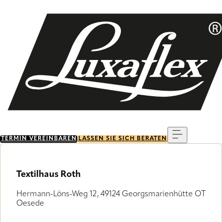
Skip
to
main
content
Menu
TERMIN VEREINBAREN
LASSEN SIE SICH BERATEN
Textilhaus Roth
Hermann-Löns-Weg 12, 49124 Georgsmarienhütte OT
Oesede