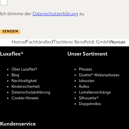
Ich stimme der
Datenschutzerklärung
zu.
SENDEN
Home
Fachhändler
Tischlerei Bendfeldt GmbH
Kontakt
Luxaflex®
Unser Sortiment
Über Luxaflex®
Plissees
Blog
Duette® Wabenplissees
Nachhaltigkeit
Jalousien
Kindersicherheit
Rollos
Datenschutzerklärung
Lamellenvorhänge
Cookie-Hinweis
Silhouette®
Doppelrollos
Kundenservice