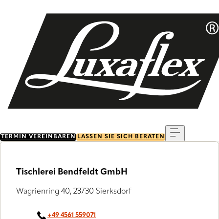
Skip
to
main
content
Menu
TERMIN VEREINBAREN
LASSEN SIE SICH BERATEN
Tischlerei Bendfeldt GmbH
Wagrienring 40, 23730 Sierksdorf
+49 4561 559071