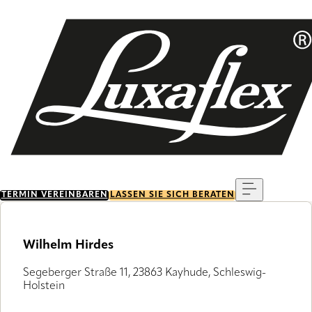
Skip
to
main
content
Menu
TERMIN VEREINBAREN
LASSEN SIE SICH BERATEN
Wilhelm Hirdes
Segeberger Straße 11, 23863 Kayhude, Schleswig-
Holstein