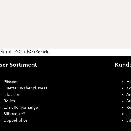
 GmbH & Co. KG
Kontakt
ser Sortiment
Kunde
Plissees
Hä
Duette® Wabenplissees
Ko
Jalousien
An
Rollos
Au
Lamellenvorhänge
Re
Silhouette®
La
Doppelrollos
Si