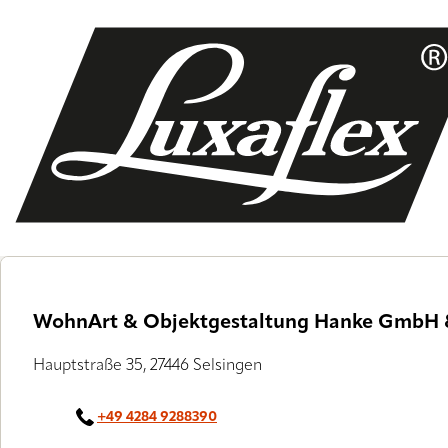
Skip
to
main
content
WohnArt & Objektgestaltung Hanke GmbH 
Hauptstraße 35, 27446 Selsingen
+49 4284 9288390